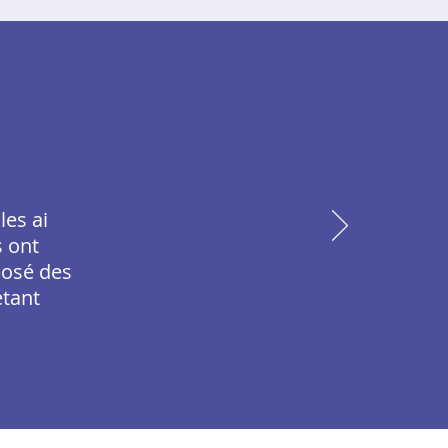
les ai
s ont
posé des
étant