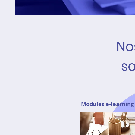
No
so
Modules e-learning