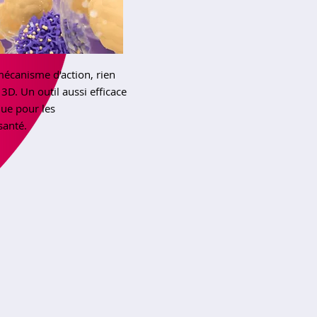
mécanisme d'action, rien
3D. Un outil aussi efficace
que pour les
santé.