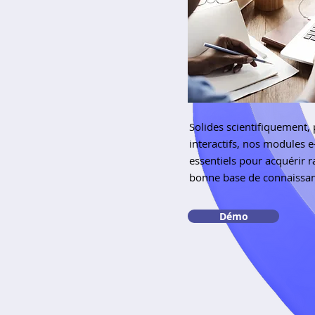
Solides scientifiquement,
interactifs, nos modules e
essentiels pour acquérir 
bonne base de connaissan
Démo