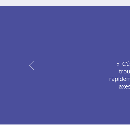
« C’é
trou
rapidem
axes