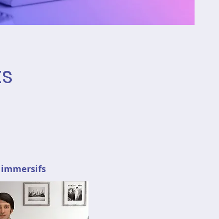
ts
!
 immersifs