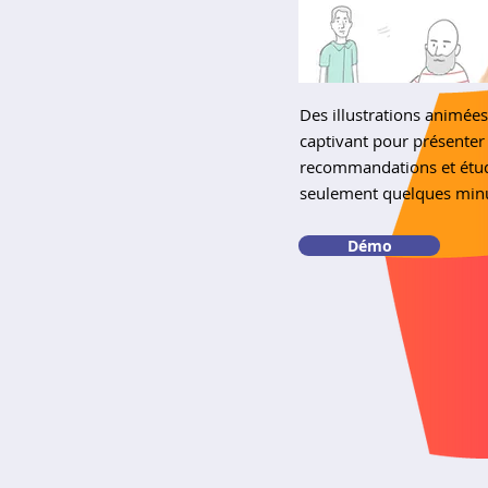
Des illustrations animées
captivant pour présenter
recommandations et étud
seulement quelques minu
Démo